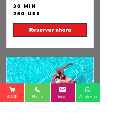
30 min
250
250 US$
dólares
estadounidenses
Reservar ahora
BOOK
Phone
Email
WhatsApp
DUO - Clear Kayak
Photoshoot Jamaica